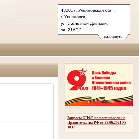
432017, Ульяновская обл.,
г. Ульяновск,
ул. Железной Дивизии,
зд. 21А/12
Тел.: (8422)331398
развернуть
priem@uloblsud.ru
Запросы ОПФР по постановлению
Правительства РФ от 28.06.2021 №
1037