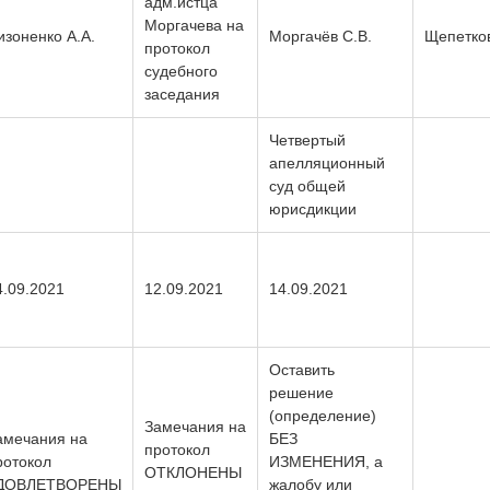
адм.истца
Моргачева на
изоненко А.А.
Моргачёв С.В.
Щепетков
протокол
судебного
заседания
Четвертый
апелляционный
суд общей
юрисдикции
4.09.2021
12.09.2021
14.09.2021
Оставить
решение
(определение)
Замечания на
амечания на
БЕЗ
протокол
ротокол
ИЗМЕНЕНИЯ, а
ОТКЛОНЕНЫ
ДОВЛЕТВОРЕНЫ
жалобу или