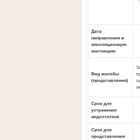
Дата
направления в
апелляционную
инстанцию
З
Вид жалобы
п
(представления)
с
з
Срок для
устранения
недостатков
Срок для
представления