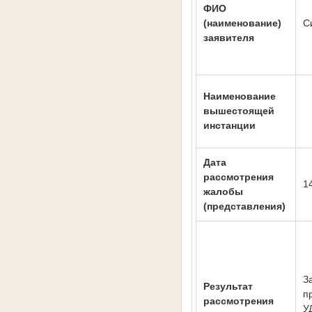
ФИО
(наименование)
С
заявителя
Наименование
вышестоящей
инстанции
Дата
рассмотрения
1
жалобы
(представления)
З
Результат
п
рассмотрения
У