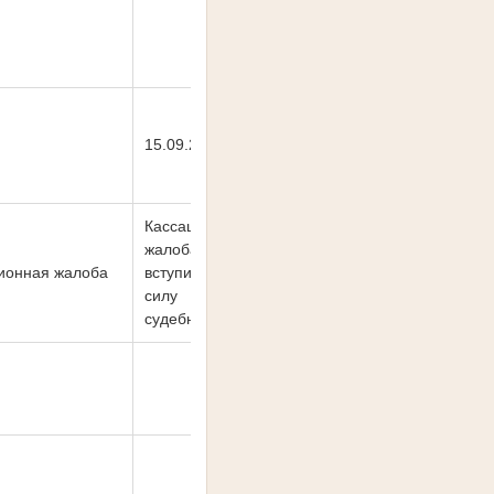
15.09.2021
Кассационная
жалоба (на
ионная жалоба
вступивший в
силу
судебный акт)