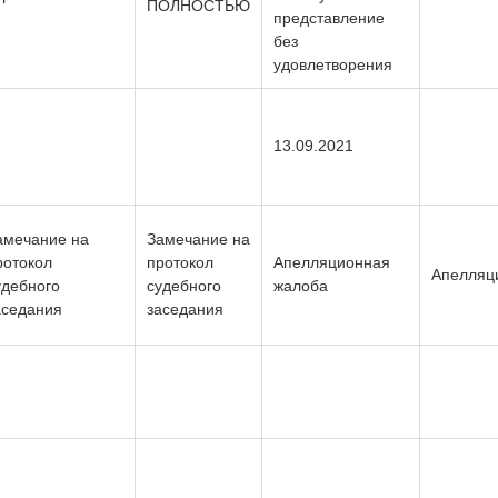
ПОЛНОСТЬЮ
представление
без
удовлетворения
13.09.2021
амечание на
Замечание на
ротокол
протокол
Апелляционная
Апелляц
удебного
судебного
жалоба
аседания
заседания