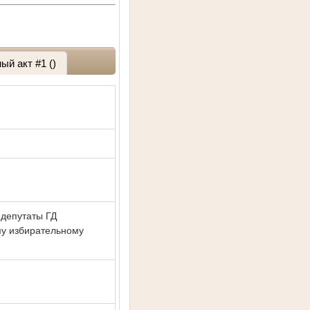
ый акт #1 ()
 депутаты ГД
му избирательному