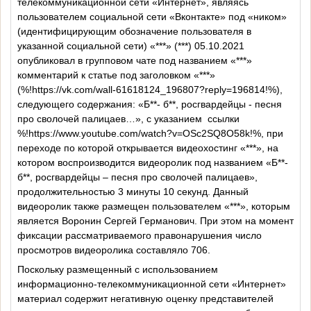
телекоммуникационной сети «Интернет», являясь
пользователем социальной сети «Вконтакте» под «ником»
(идентифицирующим обозначение пользователя в
указанной социальной сети) «***» (***) 05.10.2021
опубликовал в групповом чате под названием «***»
комментарий к статье под заголовком «***»
(%!
https://vk.com/wall-61618124_196807?reply=196814
!%),
следующего содержания: «Б**- б**, росгвардейцы - песня
про сволочей палицаев…», с указанием
ссылки
%!
https://www.youtube.com/watch?v=OSc2SQ8О58k
!%, при
переходе по которой открывается видеохостинг «***», на
котором воспроизводится видеоролик под названием «Б**-
б**, росгвардейцы – песня про сволочей палицаев»,
продолжительностью 3 минуты 10 секунд. Данный
видеоролик также размещен пользователем «***», которым
является Воронин Сергей Германович. При этом на момент
фиксации рассматриваемого правонарушения число
просмотров видеоролика составляло 706.
Поскольку размещенный с использованием
информационно-телекоммуникационной сети «Интернет»
материал содержит негативную оценку представителей