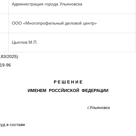
Администрация города Ульяновска
ООО «Многопрофильный деловой центр»
Цыплов М.П.
183/2025)
19-96
Р Е Ш Е Н И Е
ИМЕНЕМ
РОССЙИСКОЙ
ФЕДЕРАЦИИ
г.Ульяновск
уд в составе