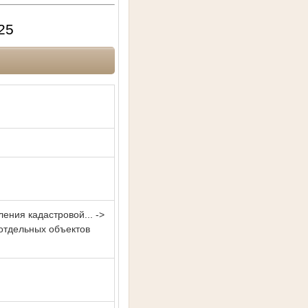
25
ления кадастровой... ->
 отдельных объектов