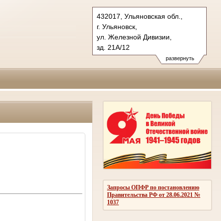
432017, Ульяновская обл.,
г. Ульяновск,
ул. Железной Дивизии,
зд. 21А/12
Тел.: (8422)331398
развернуть
priem@uloblsud.ru
Запросы ОПФР по постановлению
Правительства РФ от 28.06.2021 №
1037