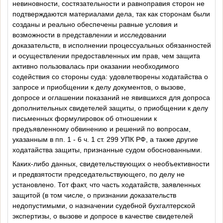
невиновности, состязательности и равноправия сторон не
подтверждаются материалами дела, так как сторонам были
созданы и реально обеспечены равные условия и
возможности в представлении и исследовании
доказательств, в исполнении процессуальных обязанностей
и осуществлении предоставленных им прав, чем защита
активно пользовалась при оказании необходимого
содействия со стороны суда: удовлетворены ходатайства о
запросе и приобщении к делу документов, о вызове,
допросе и оглашении показаний не явившихся для допроса
дополнительных свидетелей защиты, о приобщении к делу
письменных формулировок об отношении к
предъявленному обвинению и решений по вопросам,
указанным в
пп. 1
-
6 ч. 1 ст. 299
УПК РФ, а также другие
ходатайства защиты, признанные судом обоснованными.
Каких-либо данных, свидетельствующих о необъективности
и предвзятости председательствующего, по делу не
установлено. Тот факт, что часть ходатайств, заявленных
защитой (в том числе, о признании доказательств
недопустимыми, о назначении судебной бухгалтерской
экспертизы, о вызове и допросе в качестве свидетелей