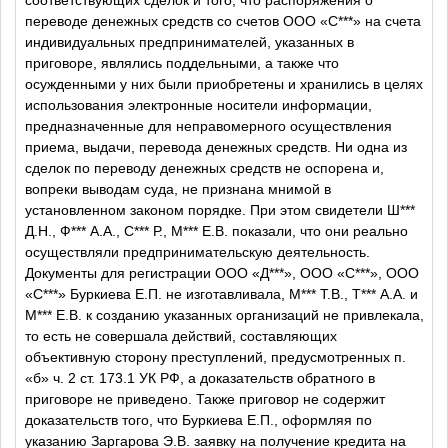
переводе денежных средств со счетов
ООО «С***»
на счета
индивидуальных предпринимателей, указанных в
приговоре, являлись поддельными, а также что
осужденными у них были приобретены и хранились в целях
использования электронные носители информации,
предназначенные для неправомерного осуществления
приема, выдачи, перевода денежных средств. Ни одна из
сделок по переводу денежных средств не оспорена и,
вопреки выводам суда, не признана мнимой в
установленном законом порядке. При этом свидетели Ш***
Д.Н., Ф*** А.А., С*** Р., М*** Е.В. показали, что они реально
осуществляли предпринимательскую деятельность.
Документы для регистрации ООО «Д***», ООО «С***», ООО
«С***» Буркиева Е.П. не изготавливала, М*** Т.В., Т*** А.А. и
М*** Е.В. к созданию указанных организаций не привлекала,
то есть не совершала действий, составляющих
объективную сторону преступлений,
предусмотренных п.
«б» ч. 2 ст. 173.1 УК РФ, а доказательств обратного в
приговоре не приведено.
Также приговор не содержит
доказательств того, что Буркиева Е.П., оформляя по
указанию Заргарова Э.В. заявку на получение кредита на