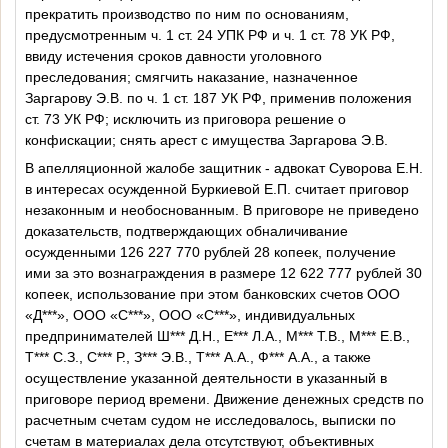
прекратить производство по ним по основаниям,
предусмотренным ч. 1 ст. 24 УПК РФ и ч. 1 ст. 78 УК РФ,
ввиду истечения сроков давности уголовного
преследования; смягчить наказание, назначенное
Заргарову Э.В. по ч. 1 ст. 187 УК РФ, применив положения
ст. 73 УК РФ; исключить из приговора решение о
конфискации; снять арест с имущества Заргарова Э.В.
В апелляционной жалобе защитник - адвокат Суворова Е.Н.
в интересах осужденной Буркиевой Е.П. считает приговор
незаконным и необоснованным. В приговоре не приведено
доказательств, подтверждающих обналичивание
осужденными 126 227 770 рублей 28 копеек, получение
ими за это вознаграждения в размере 12 622 777 рублей 30
копеек, использование при этом банковских счетов ООО
«Д***», ООО «С***», ООО «С***», индивидуальных
предпринимателей Ш*** Д.Н., Е*** Л.А., М*** Т.В., М*** Е.В.,
Т*** С.З., С*** Р., З*** Э.В., Т*** А.А., Ф*** А.А., а также
осуществление указанной деятельности в указанный в
приговоре период времени. Движение денежных средств по
расчетным счетам судом не исследовалось, выписки по
счетам в материалах дела отсутствуют, объективных