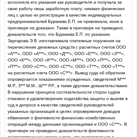
исполняла его указания как руководителя и получала за
свою работу лишь заработную плату; никаких физических
лиц с целью их регистрации в качестве индивидуальных
предпринимателей Буркиева Е.П. не привлекала; иное в
приговоре не доказано. Также в приговоре не приведено
доказательств того, что Буркиева Е.П. по указанию
Заргарова Э.В. изготавливала платежные поручения на
перечисление денежных средств с расчетных счетов
ООО
«А***», ООО «А***», ООО «Д***», ООО «Е***», ООО «З***»,
ООО «К***», ООО «К***», ООО «М***», ООО «П***», ООО
«П***», ООО «С***», ООО «С***», ООО «Т***», ООО «Т***»
на расчетные счета
ООО «С***».
Вывод суда об обратном
опровергается показаниями осужденных, свидетелей М***
М.Р., З*** М.М., Ш*** Р.Р., а также другими доказательствами.
В нарушение принципа состязательности сторон судом
отказано в удовлетворении ходатайства защиты о вызове в
суд и допросе в качестве свидетелей руководителей
указанных организаций в целях опровержения доводов
обвинения о фиктивности финансово-хозяйственных
операций между данными организациями и
ООО «С***».
В
приговоре не приведено доказательств фиктивности
соответствующих сделок и того, что распоряжения о