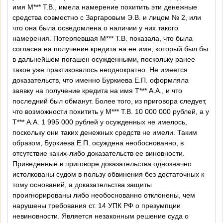
имя М*** Т.В., имела намерение похитить эти денежные
средства совместно с Заргаровым Э.В. и лицом № 2, или
что она была осведомлена о наличии у них такого
намерения. Потерпевшая М*** Т.В. показала, что была
согласна на получение кредита на ее имя, который был бы
в дальнейшем погашен осужденными, поскольку ранее
такое уже практиковалось неоднократно. Не имеется
доказательств, что именно Буркиева Е.П. оформляла
заявку на получение кредита на имя Т*** А.А., и что
последний был обманут. Более того, из приговора следует,
что возможности похитить у М*** Т.В. 10 000 000 рублей, а у
Т*** А.А. 1 995 000 рублей у осужденных не имелось,
поскольку они таких денежных средств не имели. Таким
образом, Буркиева Е.П. осуждена необоснованно, в
отсутствие каких-либо доказательств ее виновности.
Приведенные в приговоре доказательства однозначно
истолкованы судом в пользу обвинения без достаточных к
тому оснований, а доказательства защиты
проигнорированы либо необоснованно отклонены, чем
нарушены требования ст. 14 УПК РФ о презумпции
невиновности. Является незаконным решение суда о