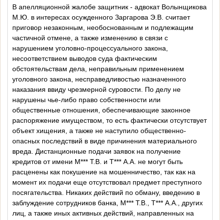
В апелляционной жалобе защитник - адвокат Волынщикова
М.Ю. в интересах осужденного Заргарова Э.В. считает
приговор незаконным, необоснованным и подлежащим
частичной отмене, а также изменению в связи с
нарушением уголовно-процессуального закона,
несоответствием выводов суда фактическим
обстоятельствам дела, неправильным применением
уголовного закона, несправедливостью назначенного
наказания ввиду чрезмерной суровости. По делу не
нарушены чье-либо право собственности или
общественные отношения, обеспечивающие законное
распоряжение имуществом, то есть фактически отсутствует
объект хищения, а также не наступило общественно-
опасных последствий в виде причинения материального
вреда. Дистанционные подачи заявок на получение
кредитов от имени М*** Т.В. и Т*** А.А. не могут быть
расценены как покушение на мошенничество, так как на
момент их подачи еще отсутствовал предмет преступного
посягательства. Никаких действий по обману, введению в
заблуждение сотрудников банка, М*** Т.В., Т*** А.А., других
лиц, а также иных активных действий, направленных на