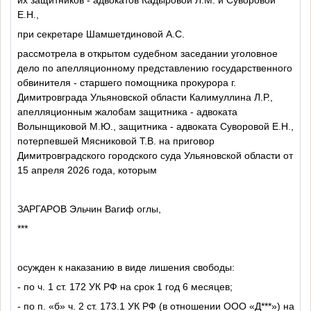
Е.Н.,
при секретаре Шамшетдиновой А.С.
рассмотрела в открытом судебном заседании уголовное
дело по апелляционному представлению государственного
обвинителя - старшего помощника прокурора г.
Димитровграда Ульяновской области Калимуллина Л.Р.,
апелляционным жалобам защитника - адвоката
Волынщиковой М.Ю., защитника - адвоката Суворовой Е.Н.,
потерпевшей Мясниковой Т.В. на приговор
Димитровградского городского суда Ульяновской области
от
15 апреля 2026 года
, которым
ЗАРГАРОВ Эльчин Вагиф оглы,
***
осужден к наказанию в виде лишения свободы:
- по ч. 1 ст. 172 УК РФ на срок 1 год 6 месяцев;
- по п. «б» ч. 2 ст. 173.1 УК РФ (в отношении ООО «Д***») на