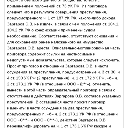
применением положений ст. 73 УК РФ. Из приговора
следует, что в результате совершения преступления,
предусмотренного ч. 1 ст. 187 УК РФ, какого-либо дохода
Заргаров Э.В. не извлек, в связи с чем положения ст. 104.1,
104.2 УК РФ о конфискации применены судом
необоснованно. Соответственно, отсутствуют основания и
для сохранения ранее наложенного на имущество
Заргарова Э.В. ареста. Описательно-мотивировочная часть
приговора содержит ссылки на неотносимые и
недопустимые доказательства, которые следует исключить.
Просит приговор в отношении Заргарова Э.В. в части
осуждения за преступления, предусмотренные ч. 3 ст. 30, ч
4 ст. 159 УК РФ (2 преступления), ч. 1 ст. 172 УК РФ, «б» ч.
2 ст. 173.1 УК РФ (в отношении ООО «Д***»), отменить,
вынести в этой части оправдательный приговор в связи с
отсутствием в действиях Заргарова Э.В. составов указанных
преступлений. В оставшейся части просит приговор
изменить: в части осуждения за два преступления,
предусмотренных п. «б» ч. 2 ст. 173.1 УК РФ (в отношении
ООО «С***» и ООО «С***»), действия Заргарова Э.В.
переквалифицировать на ч. 1 ст. 173.1 УК РФ каждое и