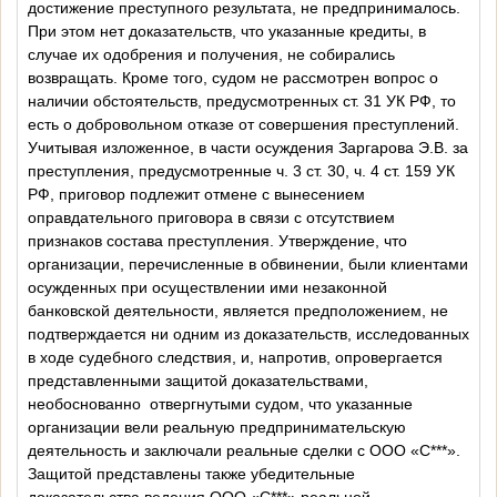
достижение преступного результата, не предпринималось.
При этом нет доказательств, что указанные кредиты, в
случае их одобрения и получения, не собирались
возвращать. Кроме того, судом не рассмотрен вопрос о
наличии обстоятельств, предусмотренных ст. 31 УК РФ, то
есть о добровольном отказе от совершения преступлений.
Учитывая изложенное, в части осуждения Заргарова Э.В. за
преступления, предусмотренные ч. 3 ст. 30, ч. 4 ст. 159 УК
РФ, приговор подлежит отмене с вынесением
оправдательного приговора в связи с отсутствием
признаков состава преступления. Утверждение, что
организации, перечисленные в обвинении, были клиентами
осужденных при осуществлении ими незаконной
банковской деятельности, является предположением, не
подтверждается ни одним из доказательств, исследованных
в ходе судебного следствия, и, напротив, опровергается
представленными защитой доказательствами,
необоснованно
отвергнутыми судом, что указанные
организации вели реальную предпринимательскую
деятельность и заключали реальные сделки с
ООО «С***».
Защитой представлены также убедительные
доказательства ведения
ООО «С***»
реальной