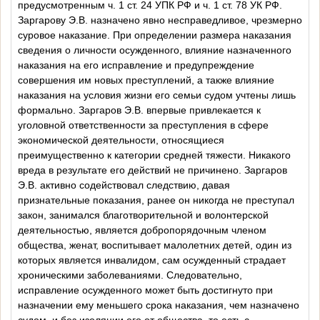
предусмотренным ч. 1 ст. 24 УПК РФ и ч. 1 ст. 78 УК РФ.
Заргарову Э.В. назначено явно несправедливое, чрезмерно
суровое наказание. При определении размера наказания
сведения о личности осужденного, влияние назначенного
наказания на его исправление и предупреждение
совершения им новых преступлений, а также влияние
наказания на условия жизни его семьи судом учтены лишь
формально. Заргаров Э.В. впервые привлекается к
уголовной ответственности за преступления в сфере
экономической деятельности, относящиеся
преимущественно к категории средней тяжести. Никакого
вреда в результате его действий не причинено. Заргаров
Э.В. активно содействовал следствию, давая
признательные показания, ранее он никогда не преступал
закон, занимался благотворительной и волонтерской
деятельностью, является добропорядочным членом
общества, женат, воспитывает малолетних детей, один из
которых является инвалидом, сам осужденный страдает
хроническими заболеваниями.
Следовательно,
исправление осужденного может быть достигнуто при
назначении ему меньшего срока наказания, чем назначено
судом, и без изоляции его от общества, то есть с