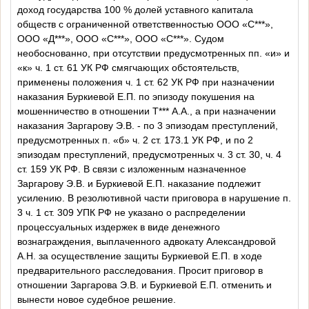
доход государства 100 % долей уставного капитала
обществ с ограниченной ответственностью
ООО «С***»,
ООО «Д***», ООО «С***», ООО «С***». Судом
необоснованно, при отсутствии предусмотренных пп. «и» и
«к» ч. 1 ст. 61 УК РФ смягчающих обстоятельств,
применены положения ч. 1 ст. 62 УК РФ при назначении
наказания Буркиевой Е.П. по эпизоду покушения на
мошенничество в отношении Т*** А.А., а при назначении
наказания Заргарову Э.В. - по 3 эпизодам преступлений,
предусмотренных п. «б» ч. 2 ст. 173.1 УК РФ, и по 2
эпизодам преступлений, предусмотренных ч. 3 ст. 30, ч. 4
ст. 159 УК РФ. В связи с изложенным назначенное
Заргарову Э.В. и Буркиевой Е.П. наказание подлежит
усилению. В резолютивной части приговора в нарушение п.
3 ч. 1 ст. 309 УПК РФ не указано о распределении
процессуальных издержек в виде денежного
вознаграждения, выплаченного адвокату Александровой
А.Н. за осуществление защиты Буркиевой Е.П. в ходе
предварительного расследования. Просит приговор в
отношении Заргарова Э.В. и Буркиевой Е.П. отменить и
вынести новое судебное решение.