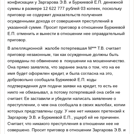
конфискации у Заргарова Э.В. и Буркиевой Е.П. денежной
суммы в размере 12 622 777 рублей 03 копеек, поскольку
приговор не содержит доказательств получения
осужденными дохода от совершения преступлений в
указанной сумме. Просит приговор в отношении Буркиевой
Е.П. отменить и вынести в отношении нее оправдательный
приговор.
В апелляционной
жалобе потерпевшая М*** Т.В. считает
приговор незаконным, так как осужденные должны быть
оправданы по обвинению в
покушении на мошенничество.
Она прямо заявляла, что заранее знала о том, что на ее
имя будет оформлен кредит, и была согласна на это,
добровольно сообщала Буркиевой Е.П. коды
подтверждения для подачи заявки на кредит, то есть ее
никто не обманывал, а потому потерпевшей она себя не
считает. Ее заставили и убедили написать заявление о
преступлении, о чем она сообщала в своих жалобах, копии
которых представлены суду. У нее нет никаких претензий к
Заргарову Э.В. и Буркиевой Е.П., ущерб ей не причинен.
Считает, что никакого преступления в отношении нее не
совершено. Просит приговор в отношении Заргарова Э.В. и