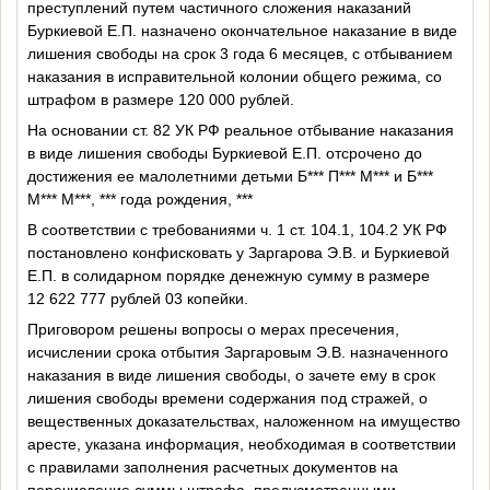
преступлений путем частичного сложения наказаний
Буркиевой Е.П. назначено окончательное наказание в виде
лишения свободы на срок 3 года 6 месяцев, с отбыванием
наказания в исправительной колонии общего режима, со
штрафом в размере 120 000 рублей.
На основании ст. 82 УК РФ реальное отбывание наказания
в виде лишения свободы Буркиевой Е.П. отсрочено до
достижения ее малолетними детьми Б*** П*** М*** и Б***
М*** М***, *** года рождения, ***
В соответствии с
требованиями ч. 1 ст. 104.1, 104.2 УК РФ
постановлено конфисковать у Заргарова Э.В. и Буркиевой
Е.П.
в солидарном порядке
денежную сумму
в размере
12 622 777 рублей 03 копейки.
Приговором решены вопросы о мерах пресечения,
исчислении срока отбытия Заргаровым Э.В. назначенного
наказания в виде лишения свободы, о зачете ему в срок
лишения свободы времени содержания под стражей, о
вещественных доказательствах, наложенном на имущество
аресте, указана информация, необходимая в соответствии
с правилами заполнения расчетных документов на
перечисление суммы штрафа, предусмотренными