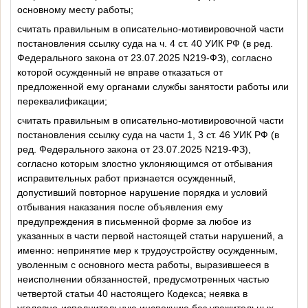
основному месту работы;
считать правильным в описательно-мотивировочной части
постановления ссылку суда на ч. 4 ст. 40 УИК РФ (в ред.
Федерального
закона
от 23.07.2025 N219-ФЗ), согласно
которой осужденный не вправе отказаться от
предложенной ему органами службы занятости работы или
переквалификации;
считать правильным в описательно-мотивировочной части
постановления ссылку суда на части 1, 3 ст. 46 УИК РФ (в
ред. Федерального
закона
от 23.07.2025 N219-ФЗ),
согласно которым злостно уклоняющимся от отбывания
исправительных работ признается осужденный,
допустивший повторное нарушение порядка и условий
отбывания наказания после объявления ему
предупреждения в письменной форме за любое из
указанных в
части первой
настоящей статьи нарушений, а
именно: непринятие мер к трудоустройству осужденным,
уволенным с основного места работы, выразившееся в
неисполнении обязанностей, предусмотренных
частью
четвертой статьи 40
настоящего Кодекса; неявка в
уголовно-исполнительную инспекцию без уважительных