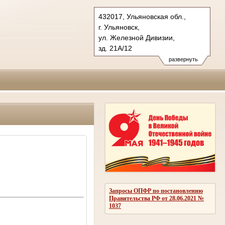
432017, Ульяновская обл.,
г. Ульяновск,
ул. Железной Дивизии,
зд. 21А/12
Тел.: (8422)331398
развернуть
priem@uloblsud.ru
Запросы ОПФР по постановлению
Правительства РФ от 28.06.2021 №
1037